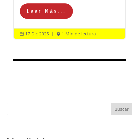
Leer Más...
17 Dic 2025
|
1 Min de lectura


Buscar