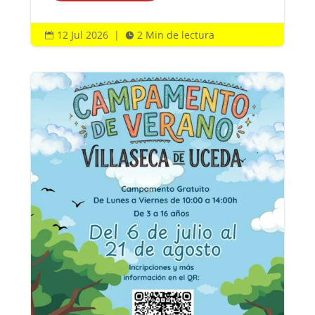
12 Jul 2026
|
2 Min de lectura

