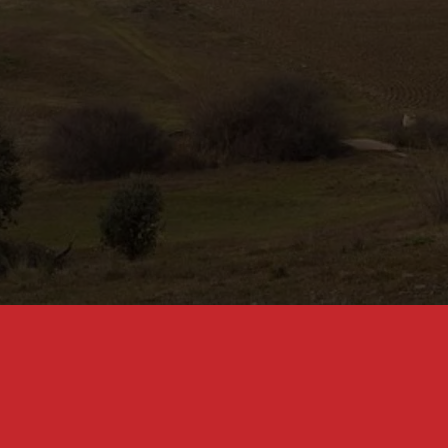
condiciones del
Aviso Legal
,
Política de Privacidad
y la
recepción de
comunicaciones,
promociones, ofertas y
comunicaciones
comerciales.
Villaseca de Uceda
Dirección:
Calle Mayor S/N