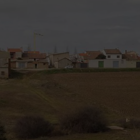
Por favor, los campos del formulario marcados con
asterisco * son obligatorios.
Acepto la totalidad de
condiciones del
Aviso Legal
,
Política de Privacidad
y la
recepción de
comunicaciones,
promociones, ofertas y
comunicaciones
comerciales.