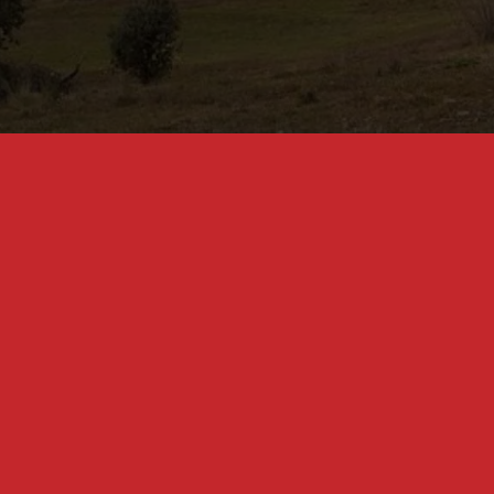
Villaseca de Uceda
Dirección:
Calle Mayor S/N
Código Postal:
Villaseca de Ueda, 19184
Email:
aytovillasecadeuceda@hotmail.com
Teléfono:
949 854 531
Horario de Secretaría:
Viernes de 09:00 a 11:00
Horario de Atención al Público:
Viernes de 09:00 a
11:00
Página Web:
www.villasecadeuceda.com