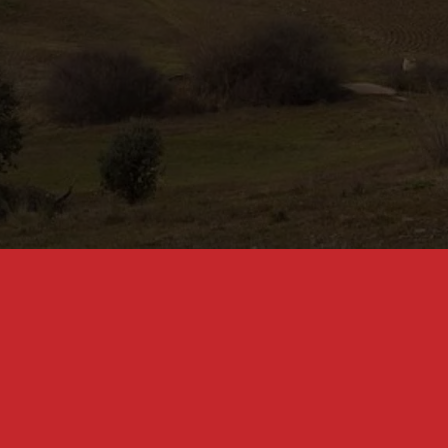
recepción de
comunicaciones,
promociones, ofertas y
comunicaciones
comerciales.
Villaseca de Uceda
Dirección:
Calle Mayor S/N
Código Postal:
Villaseca de Ueda, 19184
Email:
aytovillasecadeuceda@hotmail.com
Teléfono:
949 854 531