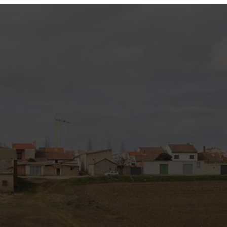
Por favor, los campos del formulario marcados con
asterisco * son obligatorios.
Acepto la totalidad de
condiciones del
Aviso Legal
,
Política de Privacidad
y la